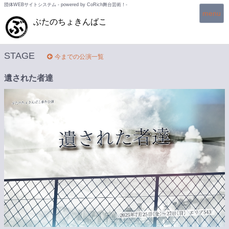
団体WEBサイトシステム - powered by
CoRich舞台芸術！-
T
menu
ぶたのちょきんばこ
o
g
g
l
STAGE
今までの公演一覧
e
n
遺された者達
a
v
i
g
a
t
i
o
n