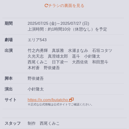
チラシの裏面を見る
期間
2025/07/25 (金)～2025/07/27 (日)
上演時間：約1時間10分（休憩なし）を予定
劇場
エリア543
出演
竹之内勇輝
真坂雅
水瀬まなみ
石垣コタツ
久光天志
真澄雄太郎
遥斗
小針隆太
西尾くみこ
日下凌一
大西佐依
和田慧斗
木村蒼
野依健吾
脚本
野依健吾
演出
小針隆太
サイト
https://x.com/butatcho
※正式な公式情報は公式サイトでご確認ください。
スタッフ
制作 西尾くみこ