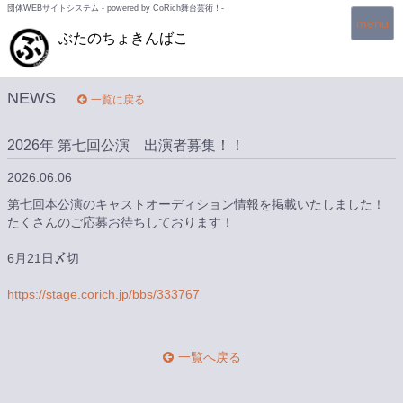
団体WEBサイトシステム - powered by
CoRich舞台芸術！-
T
menu
ぶたのちょきんばこ
o
g
g
l
NEWS
一覧に戻る
e
n
2026年 第七回公演 出演者募集！！
a
v
2026.06.06
i
g
第七回本公演のキャストオーディション情報を掲載いたしました！
a
たくさんのご応募お待ちしております！
t
i
6月21日〆切
o
n
https://stage.corich.jp/bbs/333767
一覧へ戻る