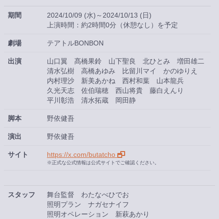
期間
2024/10/09 (水)～2024/10/13 (日)
上演時間：約2時間0分（休憩なし）を予定
劇場
テアトルBONBON
出演
山口翼
髙橋果鈴
山下聖良
北ひとみ
増田雄二
清水弘樹
高橋あゆみ
比留川マイ
かのゆりえ
内村理沙
新美あかね
西村和葉
山本龍兵
久光天志
佐伯瑞穂
西山将貴
藤白えんり
平川彰浩
清水拓蔵
岡田静
脚本
野依健吾
演出
野依健吾
サイト
https://x.com/butatcho
※正式な公式情報は公式サイトでご確認ください。
スタッフ
舞台監督 わたなべひでお
照明プラン ナガセナイフ
照明オペレーション 新萩あかり