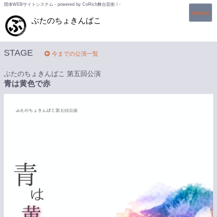
団体WEBサイトシステム - powered by
CoRich舞台芸術！-
T
menu
ぶたのちょきんばこ
o
g
g
l
STAGE
今までの公演一覧
e
n
ぶたのちょきんばこ 第五回公演
a
青は黄色で赤
v
i
g
a
t
i
o
n